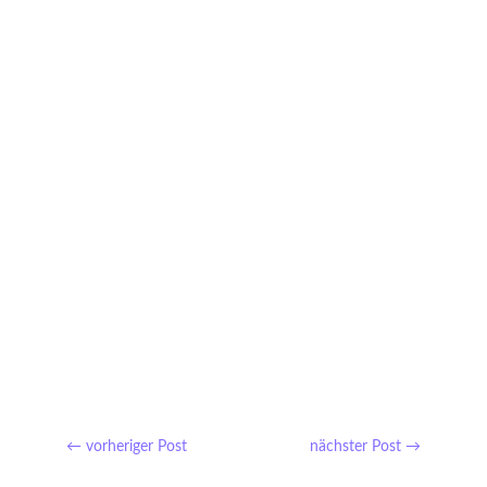
Ein gelungener Start ? Danke an das gesamte Team
der FH Wien der WKW ?Auf eine spannende und
gemeinsame Zukunft ?
←
vorheriger Post
nächster Post
→