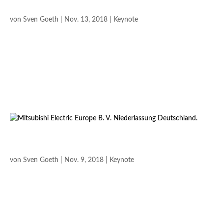
EARLY BIRD AN DER MOSEL
von
Sven Goeth
|
Nov. 13, 2018
|
Keynote
Die Magie der Begegnung Begleiten Sie mich europaweit auf
meinen Reisen und bleiben Sie über meine Social Media
Aktivitäten auf dem Laufenden. Early Bird an der Mosel Early
Bird…?‍♂️? Es geht schon wieder weiter! Fazit – eine herrliche
Gegend hier mit...
MITSUBISHI ELECTRIC EUROPE B. V. NIEDERLASSUNG
DEUTSCHLAND.
von
Sven Goeth
|
Nov. 9, 2018
|
Keynote
Die Magie der Begegnung Begleiten Sie mich europaweit auf
meinen Reisen und bleiben Sie über meine Social Media
Aktivitäten auf dem Laufenden. Mitsubishi Electric Europe B. V.
Niederlassung Deutschland. Wenn Du am Empfang schon mit