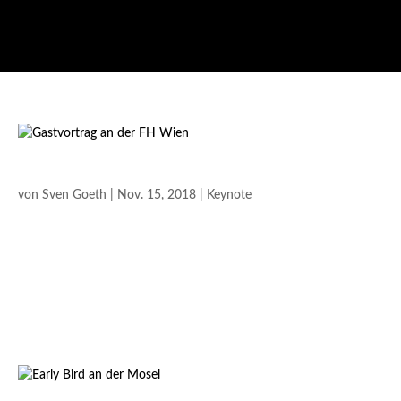
GASTVORTRAG AN DER FH WIEN
von
Sven Goeth
|
Nov. 15, 2018
|
Keynote
Die Magie der Begegnung Begleiten Sie mich europaweit auf
meinen Reisen und bleiben Sie über meine Social Media
Aktivitäten auf dem Laufenden. Gastvortrag an der FH Wien Ein
gelungener Start ? Danke an das gesamte Team der FH Wien der
WKW ?Auf eine spannende und...